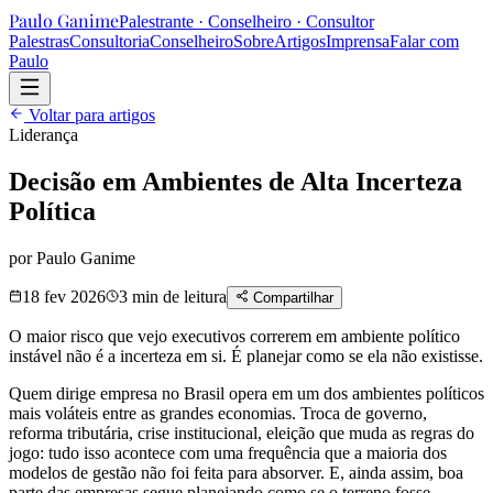
Paulo Ganime
Palestrante · Conselheiro · Consultor
Palestras
Consultoria
Conselheiro
Sobre
Artigos
Imprensa
Falar com
Paulo
Voltar para artigos
Liderança
Decisão em Ambientes de Alta Incerteza
Política
por Paulo Ganime
18 fev 2026
3 min
de leitura
Compartilhar
O maior risco que vejo executivos correrem em ambiente político
instável não é a incerteza em si. É planejar como se ela não existisse.
Quem dirige empresa no Brasil opera em um dos ambientes políticos
mais voláteis entre as grandes economias. Troca de governo,
reforma tributária, crise institucional, eleição que muda as regras do
jogo: tudo isso acontece com uma frequência que a maioria dos
modelos de gestão não foi feita para absorver. E, ainda assim, boa
parte das empresas segue planejando como se o terreno fosse